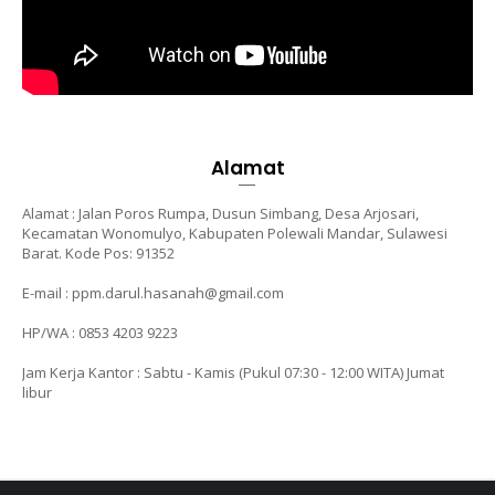
Alamat
Alamat : Jalan Poros Rumpa, Dusun Simbang, Desa Arjosari,
Kecamatan Wonomulyo, Kabupaten Polewali Mandar, Sulawesi
Barat. Kode Pos: 91352
E-mail : ppm.darul.hasanah@gmail.com
HP/WA : 0853 4203 9223
Jam Kerja Kantor : Sabtu - Kamis (Pukul 07:30 - 12:00 WITA)
Jumat
libur